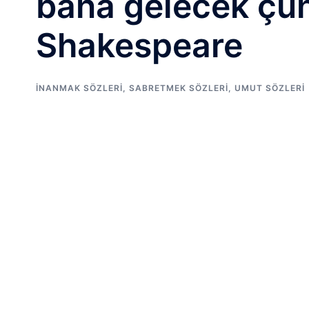
bana gelecek çü
Shakespeare
İNANMAK SÖZLERI
,
SABRETMEK SÖZLERI
,
UMUT SÖZLERI