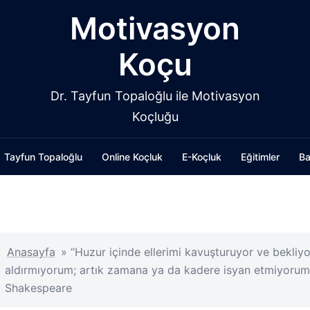
Motivasyon
Koçu
Dr. Tayfun Topaloğlu ile Motivasyon
Koçluğu
Tayfun Topaloğlu
Online Koçluk
E-Koçluk
Eğitimler
Ba
Anasayfa
»
“Huzur içinde ellerimi kavuşturuyor ve bekliy
aldırmıyorum; artık zamana ya da kadere isyan etmiyorum
Shakespeare