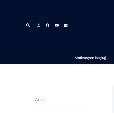
İçeriğe
atla
Search
Motivasyon Koçluğu
Arama: