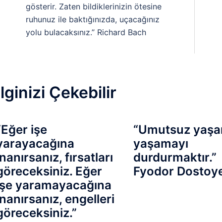
gösterir. Zaten bildiklerinizin ötesine
ruhunuz ile baktığınızda, uçacağınız
yolu bulacaksınız.” Richard Bach
İlginizi Çekebilir
“Eğer işe
“Umutsuz yaşa
yarayacağına
yaşamayı
inanırsanız, fırsatları
durdurmaktır.”
göreceksiniz. Eğer
Fyodor Dostoy
işe yaramayacağına
inanırsanız, engelleri
göreceksiniz.”