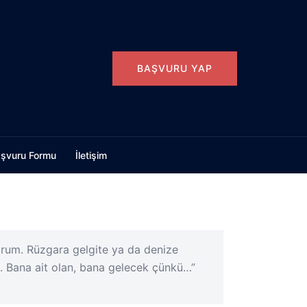
BAŞVURU YAP
şvuru Formu
İletişim
orum. Rüzgara gelgite ya da denize
. Bana ait olan, bana gelecek çünkü…”