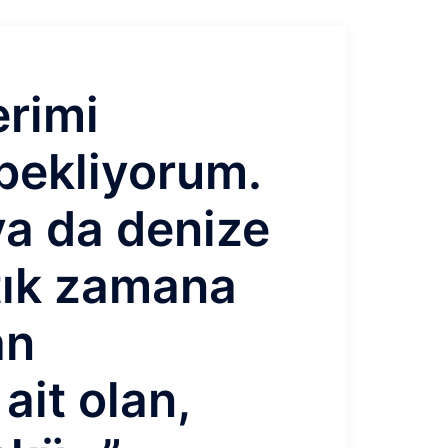
erimi
bekliyorum.
ya da denize
tık zamana
an
ait olan,