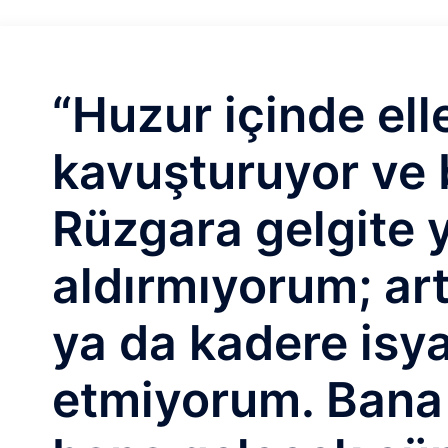
“Huzur içinde ell
kavuşturuyor ve 
Rüzgara gelgite 
aldırmıyorum; ar
ya da kadere isy
etmiyorum. Bana 