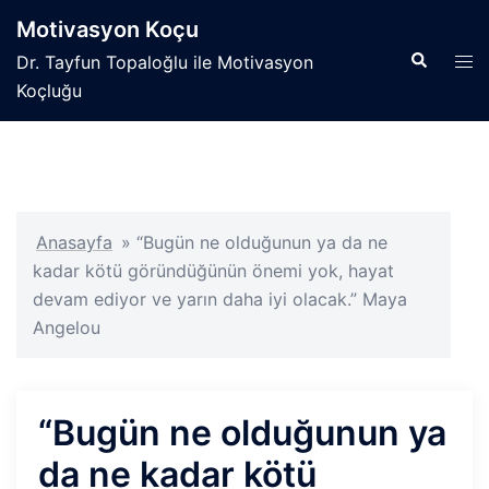
İçeriğe
Motivasyon Koçu
atla
Search
Tog
Dr. Tayfun Topaloğlu ile Motivasyon
men
Koçluğu
Anasayfa
»
“Bugün ne olduğunun ya da ne
kadar kötü göründüğünün önemi yok, hayat
devam ediyor ve yarın daha iyi olacak.” Maya
Angelou
“Bugün ne olduğunun ya
da ne kadar kötü