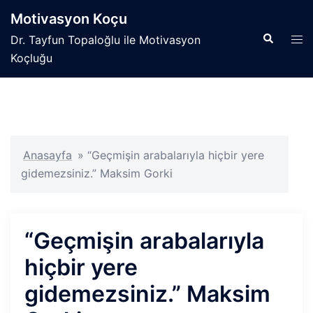
İçeriğe
Motivasyon Koçu
atla
Search
Tog
Dr. Tayfun Topaloğlu ile Motivasyon
men
Koçluğu
Anasayfa
»
“Geçmişin arabalarıyla hiçbir yere
gidemezsiniz.” Maksim Gorki
“Geçmişin arabalarıyla
hiçbir yere
gidemezsiniz.” Maksim