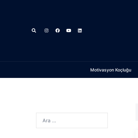
İçeriğe
atla
Search
Motivasyon Koçluğu
Arama: