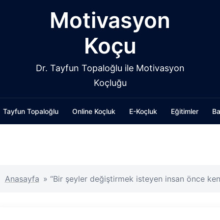
Motivasyon
Koçu
Dr. Tayfun Topaloğlu ile Motivasyon
Koçluğu
Tayfun Topaloğlu
Online Koçluk
E-Koçluk
Eğitimler
Ba
Anasayfa
»
“Bir şeyler değiştirmek isteyen insan önce ke