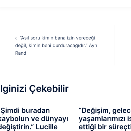
Yazı
“Asıl soru kimin bana izin vereceği
dolaşımı
değil, kimin beni durduracağıdır.” Ayn
Rand
İlginizi Çekebilir
“Şimdi buradan
“Değişim, gele
kaybolun ve dünyayı
yaşamlarımızı is
değiştirin.” Lucille
ettiği bir süreçti