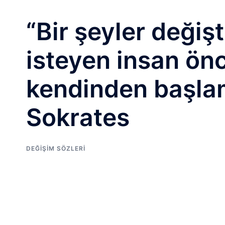
“Bir şeyler değiş
isteyen insan ön
kendinden başlam
Sokrates
DEĞIŞIM SÖZLERI