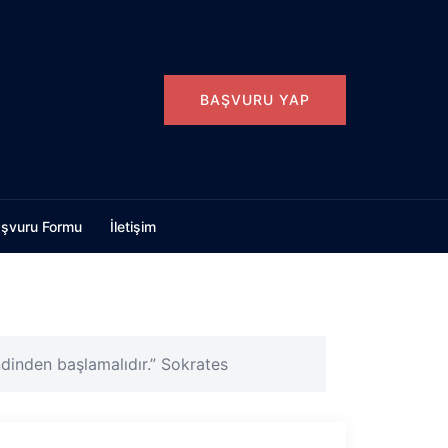
BAŞVURU YAP
şvuru Formu
İletişim
ndinden başlamalıdır.” Sokrates