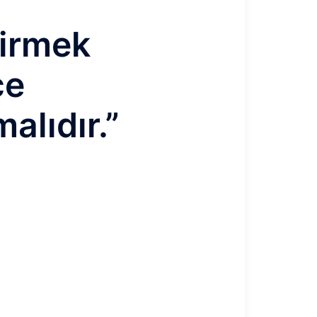
tirmek
ce
alıdır.”