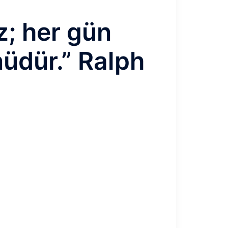
z; her gün
nüdür.” Ralph