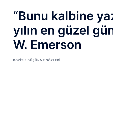
“Bunu kalbine ya
yılın en güzel gü
W. Emerson
POZITIF DÜŞÜNME SÖZLERI