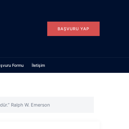
BAŞVURU YAP
şvuru Formu
İletişim
üdür.” Ralph W. Emerson