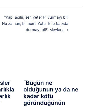
“Kapı açılır, sen yeter ki vurmayı bil!
Ne zaman, bilmem! Yeter ki o kapıda
durmayı bil!” Mevlana
isler
“Bugün ne
arlıkla
olduğunun ya da ne
arlık
kadar kötü
r
göründüğünün