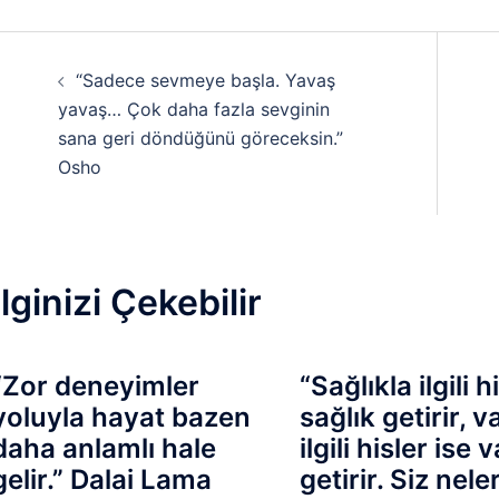
Yazı
“Sadece sevmeye başla. Yavaş
dolaşımı
yavaş… Çok daha fazla sevginin
sana geri döndüğünü göreceksin.”
Osho
İlginizi Çekebilir
“Zor deneyimler
“Sağlıkla ilgili h
yoluyla hayat bazen
sağlık getirir, v
daha anlamlı hale
ilgili hisler ise v
gelir.” Dalai Lama
getirir. Siz nele