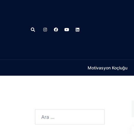
İçeriğe
atla
Search
Motivasyon Koçluğu
Arama: