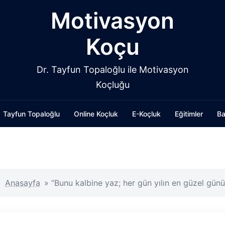
Motivasyon
Koçu
Dr. Tayfun Topaloğlu ile Motivasyon
Koçluğu
Tayfun Topaloğlu
Online Koçluk
E-Koçluk
Eğitimler
Ba
Anasayfa
»
“Bunu kalbine yaz; her gün yılın en güzel gün