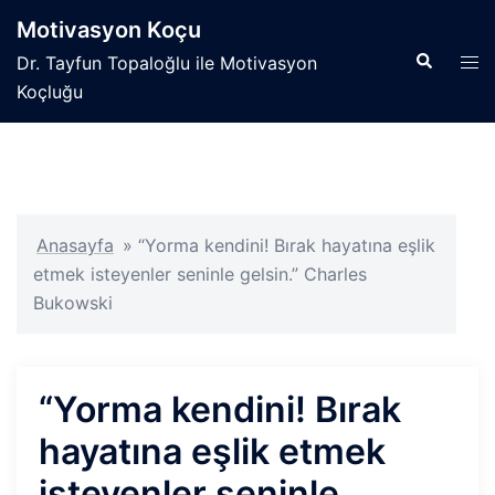
İçeriğe
Motivasyon Koçu
atla
Search
Tog
Dr. Tayfun Topaloğlu ile Motivasyon
men
Koçluğu
Anasayfa
»
“Yorma kendini! Bırak hayatına eşlik
etmek isteyenler seninle gelsin.” Charles
Bukowski
“Yorma kendini! Bırak
hayatına eşlik etmek
isteyenler seninle