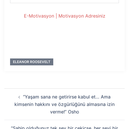
E-Motivasyon | Motivasyon Adresiniz
ELEANOR ROOSEVELT
Yazı
“Yaşam sana ne getirirse kabul et… Ama
dolaşımı
kimsenin hakkını ve özgürlüğünü almasına izin
verme!” Osho
“Sahip olduğunuz tek şey bir çekiçse, her şeyi bir