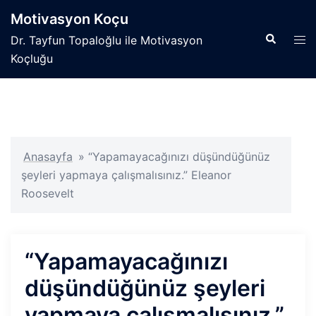
İçeriğe
Motivasyon Koçu
atla
Search
Tog
Dr. Tayfun Topaloğlu ile Motivasyon
men
Koçluğu
Anasayfa
»
“Yapamayacağınızı düşündüğünüz
şeyleri yapmaya çalışmalısınız.” Eleanor
Roosevelt
“Yapamayacağınızı
düşündüğünüz şeyleri
yapmaya çalışmalısınız.”