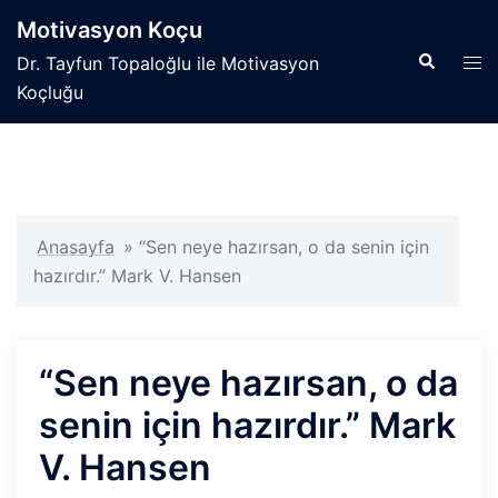
İçeriğe
Motivasyon Koçu
atla
Search
Tog
Dr. Tayfun Topaloğlu ile Motivasyon
men
Koçluğu
Anasayfa
»
“Sen neye hazırsan, o da senin için
hazırdır.” Mark V. Hansen
“Sen neye hazırsan, o da
senin için hazırdır.” Mark
V. Hansen