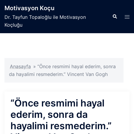
İçeriğe
Motivasyon Koçu
atla
Search
Tog
Dr. Tayfun Topaloğlu ile Motivasyon
men
Koçluğu
Anasayfa
»
“Önce resmimi hayal ederim, sonra
da hayalimi resmederim.” Vincent Van Gogh
“Önce resmimi hayal
ederim, sonra da
hayalimi resmederim.”