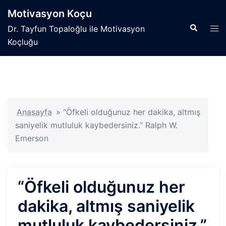
İçeriğe
Motivasyon Koçu
atla
Search
Tog
Dr. Tayfun Topaloğlu ile Motivasyon
men
Koçluğu
Anasayfa
»
“Öfkeli olduğunuz her dakika, altmış
saniyelik mutluluk kaybedersiniz.” Ralph W.
Emerson
“Öfkeli olduğunuz her
dakika, altmış saniyelik
mutluluk kaybedersiniz.”