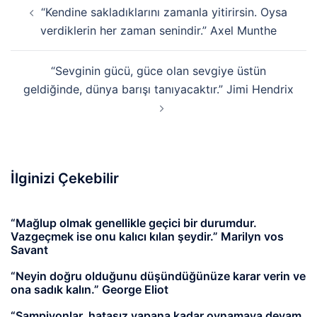
Yazı
“Kendine sakladıklarını zamanla yitirirsin. Oysa
dolaşımı
verdiklerin her zaman senindir.” Axel Munthe
“Sevginin gücü, güce olan sevgiye üstün
geldiğinde, dünya barışı tanıyacaktır.” Jimi Hendrix
İlginizi Çekebilir
“Mağlup olmak genellikle geçici bir durumdur.
Vazgeçmek ise onu kalıcı kılan şeydir.” Marilyn vos
Savant
“Neyin doğru olduğunu düşündüğünüze karar verin ve
ona sadık kalın.” George Eliot
“Şampiyonlar, hatasız yapana kadar oynamaya devam