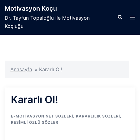
İçeriğe
Motivasyon Koçu
atla
Search
Tog
Dr. Tayfun Topaloğlu ile Motivasyon
men
Koçluğu
Anasayfa
»
Kararlı Ol!
Kararlı Ol!
E-MOTIVASYON.NET SÖZLERI
,
KARARLILIK SÖZLERI
,
RESIMLI ÖZLÜ SÖZLER