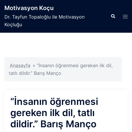
İçeriğe
Motivasyon Koçu
atla
Search
Tog
Dr. Tayfun Topaloğlu ile Motivasyon
men
Koçluğu
Anasayfa
»
“İnsanın öğrenmesi gereken ilk dil,
tatlı dildir.” Barış Manço
“İnsanın öğrenmesi
gereken ilk dil, tatlı
dildir.” Barış Manço