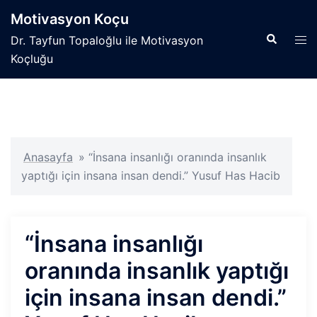
İçeriğe
Motivasyon Koçu
atla
Search
Tog
Dr. Tayfun Topaloğlu ile Motivasyon
men
Koçluğu
Anasayfa
»
“İnsana insanlığı oranında insanlık
yaptığı için insana insan dendi.” Yusuf Has Hacib
“İnsana insanlığı
oranında insanlık yaptığı
için insana insan dendi.”