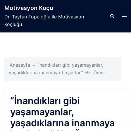
İçeriğe
Motivasyon Koçu
atla
Search
Tog
Dr. Tayfun Topaloğlu ile Motivasyon
men
Koçluğu
Anasayfa
»
“İnandıkları gibi yaşamayanlar,
yaşadıklarına inanmaya başlarlar.” Hz. Ömer
“İnandıkları gibi
yaşamayanlar,
yaşadıklarına inanmaya