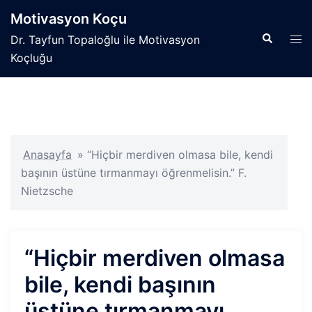
İçeriğe
Motivasyon Koçu
atla
Search
Tog
Dr. Tayfun Topaloğlu ile Motivasyon
men
Koçluğu
Anasayfa
»
“Hiçbir merdiven olmasa bile, kendi
başının üstüne tırmanmayı öğrenmelisin.” F.
Nietzsche
“Hiçbir merdiven olmasa
bile, kendi başının
üstüne tırmanmayı