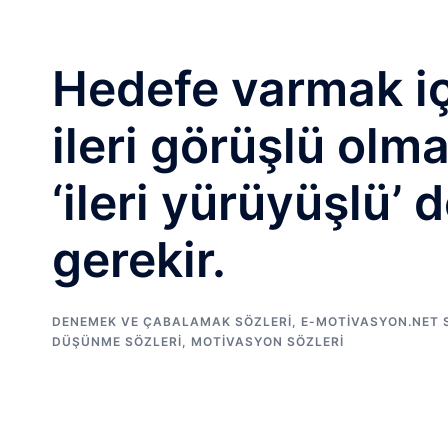
Hedefe varmak i
ileri görüşlü olm
‘ileri yürüyüşlü’ 
gerekir.
DENEMEK VE ÇABALAMAK SÖZLERI
,
E-MOTIVASYON.NET 
DÜŞÜNME SÖZLERI
,
MOTIVASYON SÖZLERI