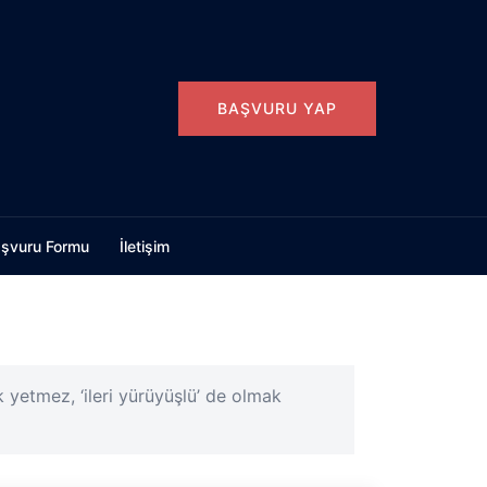
BAŞVURU YAP
şvuru Formu
İletişim
 yetmez, ‘ileri yürüyüşlü’ de olmak