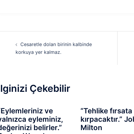
Yazı
Cesaretle dolan birinin kalbinde
dolaşımı
korkuya yer kalmaz.
İlginizi Çekebilir
“Eylemleriniz ve
“Tehlike fırsata
yalnızca eyleminiz,
kırpacaktır.” J
değerinizi belirler.”
Milton