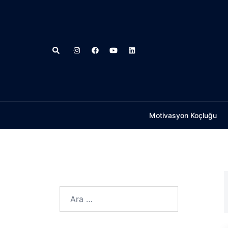
İçeriğe
atla
Search
Motivasyon Koçluğu
Arama: