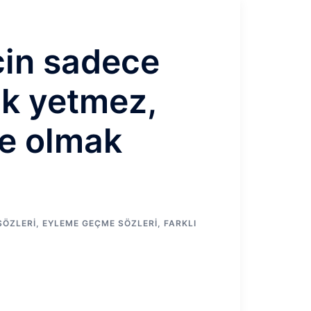
çin sadece
ak yetmez,
de olmak
SÖZLERI
,
EYLEME GEÇME SÖZLERI
,
FARKLI