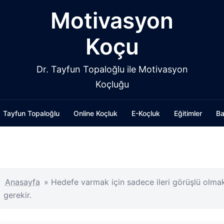
Motivasyon
Koçu
Dr. Tayfun Topaloğlu ile Motivasyon
Koçluğu
Tayfun Topaloğlu
Online Koçluk
E-Koçluk
Eğitimler
Ba
Anasayfa
»
Hedefe varmak için sadece ileri görüşlü olmak
gerekir.