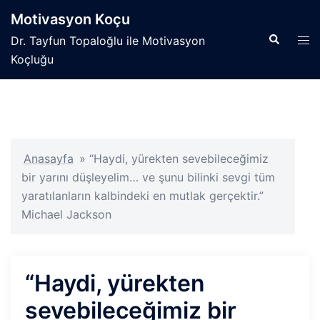
İçeriğe
Motivasyon Koçu
atla
Search
Tog
Dr. Tayfun Topaloğlu ile Motivasyon
men
Koçluğu
Anasayfa
»
“Haydi, yürekten sevebileceğimiz
bir yarını düşleyelim… ve şunu bilinki sevgi tüm
yaratılanların kalbindeki en mutlak gerçektir.”
Michael Jackson
“Haydi, yürekten
sevebileceğimiz bir