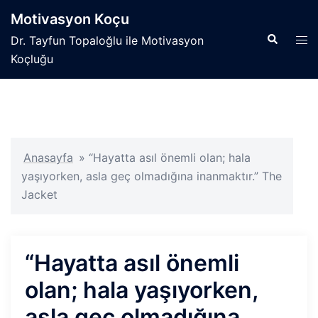
İçeriğe
Motivasyon Koçu
atla
Search
Tog
Dr. Tayfun Topaloğlu ile Motivasyon
men
Koçluğu
Anasayfa
»
“Hayatta asıl önemli olan; hala
yaşıyorken, asla geç olmadığına inanmaktır.” The
Jacket
“Hayatta asıl önemli
olan; hala yaşıyorken,
asla geç olmadığına