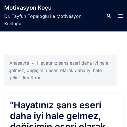
İçeriğe
Motivasyon Koçu
atla
Search
Tog
Dr. Tayfun Topaloğlu ile Motivasyon
men
Koçluğu
Anasayfa
»
“Hayatınız şans eseri daha iyi hale
gelmez, değişimin eseri olarak daha iyi hale
gelir.” Jim Rohn
“Hayatınız şans eseri
daha iyi hale gelmez,
değişimin eseri olarak