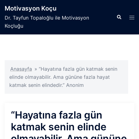
İçeriğe
Motivasyon Koçu
atla
Search
Tog
Dr. Tayfun Topaloğlu ile Motivasyon
men
Koçluğu
Anasayfa
»
“Hayatına fazla gün katmak senin
elinde olmayabilir. Ama gününe fazla hayat
katmak senin elindedir.” Anonim
“Hayatına fazla gün
katmak senin elinde
olmayabilir. Ama gününe