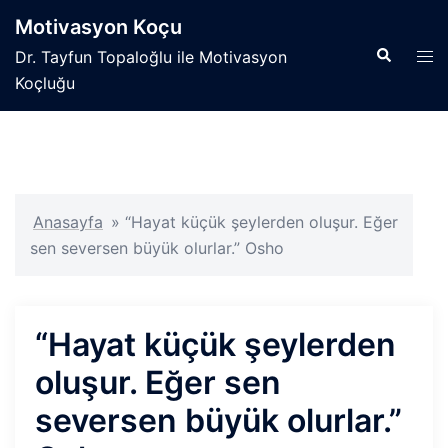
İçeriğe
Motivasyon Koçu
atla
Search
Tog
Dr. Tayfun Topaloğlu ile Motivasyon
men
Koçluğu
Anasayfa
»
“Hayat küçük şeylerden oluşur. Eğer
sen seversen büyük olurlar.” Osho
“Hayat küçük şeylerden
oluşur. Eğer sen
seversen büyük olurlar.”