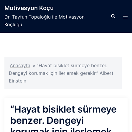
İçeriğe
Motivasyon Koçu
atla
Search
Tog
Dr. Tayfun Topaloğlu ile Motivasyon
men
Koçluğu
Anasayfa
»
“Hayat bisiklet sürmeye benzer.
Dengeyi korumak için ilerlemek gerekir.” Albert
Einstein
“Hayat bisiklet sürmeye
benzer. Dengeyi
korumak için ilerlemek