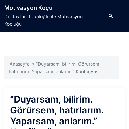
İçeriğe
Motivasyon Koçu
atla
Search
Tog
Dr. Tayfun Topaloğlu ile Motivasyon
men
Koçluğu
Anasayfa
»
“Duyarsam, bilirim. Görürsem,
hatırlarım. Yaparsam, anlarım.” Konfüçyüs
“Duyarsam, bilirim.
Görürsem, hatırlarım.
Yaparsam, anlarım.”