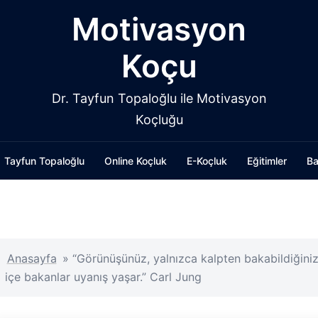
Motivasyon
Koçu
Dr. Tayfun Topaloğlu ile Motivasyon
Koçluğu
Tayfun Topaloğlu
Online Koçluk
E-Koçluk
Eğitimler
Ba
Anasayfa
»
“Görünüşünüz, yalnızca kalpten bakabildiğinizd
içe bakanlar uyanış yaşar.” Carl Jung