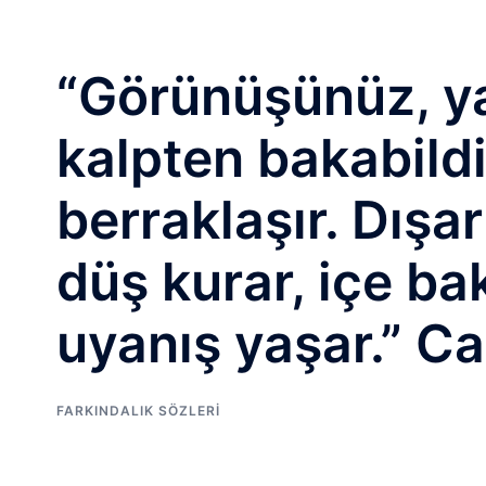
“Görünüşünüz, y
kalpten bakabild
berraklaşır. Dışa
düş kurar, içe ba
uyanış yaşar.” Ca
FARKINDALIK SÖZLERI