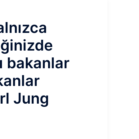
alnızca
iğinizde
rı bakanlar
kanlar
rl Jung