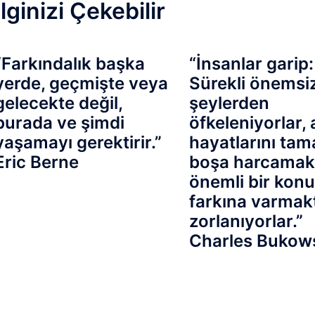
İlginizi Çekebilir
“Farkındalık başka
“İnsanlar garip:
yerde, geçmişte veya
Sürekli önemsi
gelecekte değil,
şeylerden
burada ve şimdi
öfkeleniyorlar,
yaşamayı gerektirir.”
hayatlarını ta
Eric Berne
boşa harcamak 
önemli bir kon
farkına varmak
zorlanıyorlar.”
Charles Bukow