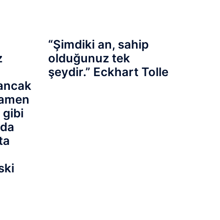
“Şimdiki an, sahip
z
olduğunuz tek
şeydir.” Eckhart Tolle
 ancak
mamen
gibi
uda
ta
ski