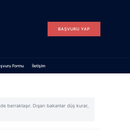
BAŞVURU YAP
şvuru Formu
İletişim
e berraklaşır. Dışarı bakanlar düş kurar,