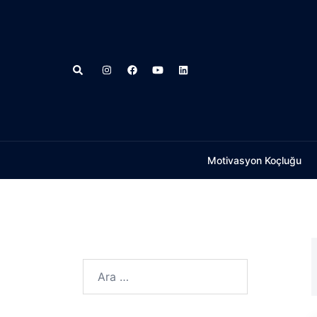
İçeriğe
atla
Search
Motivasyon Koçluğu
Arama: