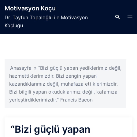
İçeriğe
Motivasyon Koçu
atla
Search
Tog
Dr. Tayfun Topaloğlu ile Motivasyon
men
Koçluğu
Anasayfa
»
“Bizi güçlü yapan yediklerimiz değil,
hazmettiklerimizdir. Bizi zengin yapan
kazandıklarımız değil, muhafaza ettiklerimizdir.
Bizi bilgili yapan okuduklarımız değil, kafamıza
yerleştirdiklerimizdir.” Francis Bacon
“Bizi güçlü yapan