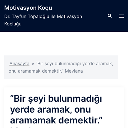
İçeriğe
Motivasyon Koçu
atla
Search
Tog
Dr. Tayfun Topaloğlu ile Motivasyon
men
Koçluğu
Anasayfa
»
“Bir şeyi bulunmadığı yerde aramak,
onu aramamak demektir.” Mevlana
“Bir şeyi bulunmadığı
yerde aramak, onu
aramamak demektir.”