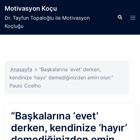
İçeriğe
Motivasyon Koçu
atla
Search
Tog
Dr. Tayfun Topaloğlu ile Motivasyon
men
Koçluğu
Anasayfa
»
“Başkalarına ‘evet’ derken,
kendinize ‘hayır’ demediğinizden emin olun.”
Paulo Coelho
“Başkalarına ‘evet’
derken, kendinize ‘hayır’
demediğinizden emin